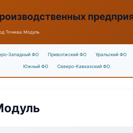
производственных предпри
од Точмаш Модуль
еро-Западный ФО
Приволжский ФО
Уральский ФО
Южный ФО
Северо-Кавказский ФО
Модуль