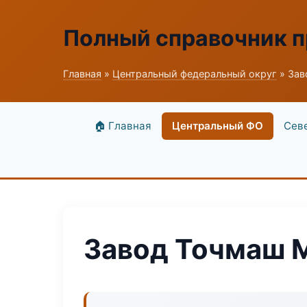
Полный справочник 
Главная
»
Центральный федеральный округ
» Зав
🏠 Главная
Центральный ФО
Сев
Завод Точмаш 