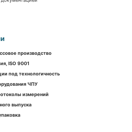
е документацией
ми
ассовое производство
ия, ISO 9001
ции под технологичность
орудования ЧПУ
ротоколы измерений
ного выпуска
упаковка