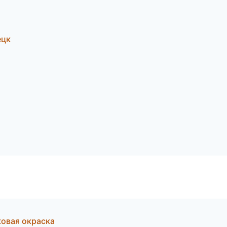
ецк
овая окраска