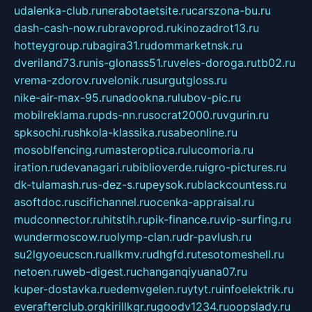
udalenka-club.ru
nerabotaetsite.ru
carszona-bu.ru
dash-cash-now.ru
bravoprod.ru
kinozadrot13.ru
hotteygroup.ru
bagira31.ru
dommarketnsk.ru
dveriland73.ru
nis-glonass51.ru
veles-doroga.ru
tb02.ru
vrema-zdorov.ru
velonik.ru
surgutgloss.ru
nike-air-max-95.ru
nadookna.ru
lubov-pic.ru
mobilreklama.ru
pds-nn.ru
socrat2000.ru
vgurin.ru
spksochi.ru
shkola-klassika.ru
sabeonline.ru
mosoblfencing.ru
masteroptica.ru
lucomoria.ru
iration.ru
devanagari.ru
biblioverde.ru
igro-pictures.ru
dk-tulamash.ru
s-dez-s.ru
peysok.ru
blackcountess.ru
asoftdoc.ru
scifichannel.ru
ocenka-appraisal.ru
mudconnector.ru
hitstih.ru
pik-finance.ru
vip-surfing.ru
wundermoscow.ru
olymp-clan.ru
dr-pavlush.ru
su2lgyoeucscn.ru
allkmv.ru
dhgfd.ru
tesotomeshell.ru
netoen.ru
web-digest.ru
changanqiyuana07.ru
kuper-dostavka.ru
edemvgelen.ru
ytyt.ru
infoelektrik.ru
everafterclub.org
kirillkgr.ru
goodv1234.ru
oopslady.ru