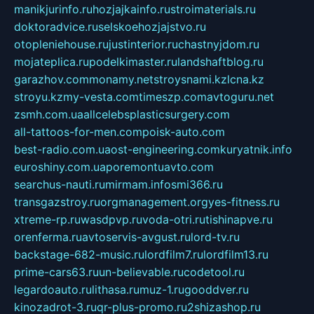
manikjurinfo.ru
hozjajkainfo.ru
stroimaterials.ru
doktoradvice.ru
selskoehozjajstvo.ru
otopleniehouse.ru
justinterior.ru
chastnyjdom.ru
mojateplica.ru
podelkimaster.ru
landshaftblog.ru
garazhov.com
monamy.net
stroysnami.kz
lcna.kz
stroyu.kz
my-vesta.com
timeszp.com
avtoguru.net
zsmh.com.ua
allcelebsplasticsurgery.com
all-tattoos-for-men.com
poisk-auto.com
best-radio.com.ua
ost-engineering.com
kuryatnik.info
euroshiny.com.ua
poremontuavto.com
searchus-nauti.ru
mirmam.info
smi366.ru
transgazstroy.ru
orgmanagement.org
yes-fitness.ru
xtreme-rp.ru
wasdpvp.ru
voda-otri.ru
tishinapve.ru
orenferma.ru
avtoservis-avgust.ru
lord-tv.ru
backstage-682-music.ru
lordfilm7.ru
lordfilm13.ru
prime-cars63.ru
un-believable.ru
codetool.ru
legardoauto.ru
lithasa.ru
muz-1.ru
gooddver.ru
kinozadrot-3.ru
qr-plus-promo.ru
2shizashop.ru