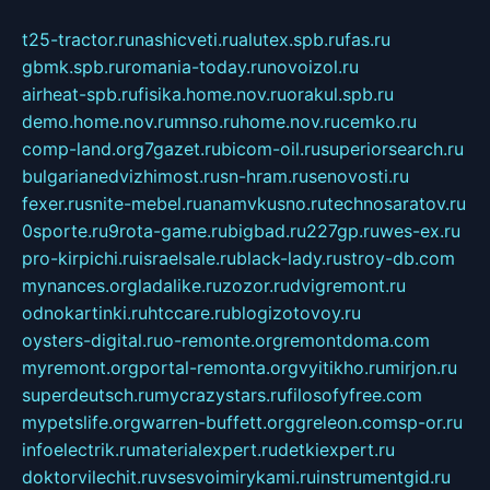
t25-tractor.ru
nashicveti.ru
alutex.spb.ru
fas.ru
gbmk.spb.ru
romania-today.ru
novoizol.ru
airheat-spb.ru
fisika.home.nov.ru
orakul.spb.ru
demo.home.nov.ru
mnso.ru
home.nov.ru
cemko.ru
comp-land.org
7gazet.ru
bicom-oil.ru
superiorsearch.ru
bulgarianedvizhimost.ru
sn-hram.ru
senovosti.ru
fexer.ru
snite-mebel.ru
anamvkusno.ru
technosaratov.ru
0sporte.ru
9rota-game.ru
bigbad.ru
227gp.ru
wes-ex.ru
pro-kirpichi.ru
israelsale.ru
black-lady.ru
stroy-db.com
mynances.org
ladalike.ru
zozor.ru
dvigremont.ru
odnokartinki.ru
htccare.ru
blogizotovoy.ru
oysters-digital.ru
o-remonte.org
remontdoma.com
myremont.org
portal-remonta.org
vyitikho.ru
mirjon.ru
superdeutsch.ru
mycrazystars.ru
filosofyfree.com
mypetslife.org
warren-buffett.org
greleon.com
sp-or.ru
infoelectrik.ru
materialexpert.ru
detkiexpert.ru
doktorvilechit.ru
vsesvoimirykami.ru
instrumentgid.ru