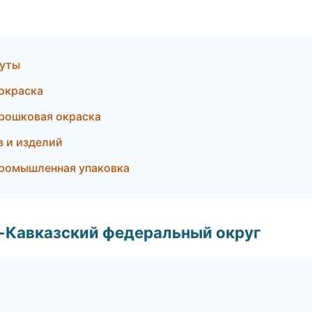
гуты
окраска
рошковая окраска
в и изделий
ромышленная упаковка
о-Кавказский федеральный округ