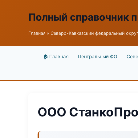
Полный справочник 
Главная
»
Северо-Кавказский федеральный окру
🏠 Главная
Центральный ФО
Севе
ООО СтанкоПро