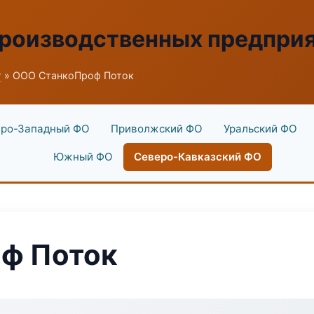
производственных предпри
г
» ООО СтанкоПроф Поток
ро-Западный ФО
Приволжский ФО
Уральский ФО
Южный ФО
Северо-Кавказский ФО
ф Поток