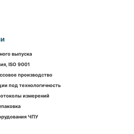
ми
ного выпуска
ия, ISO 9001
ассовое производство
ции под технологичность
ротоколы измерений
упаковка
орудования ЧПУ