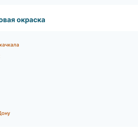
овая окраска
хачкала
к
Дону