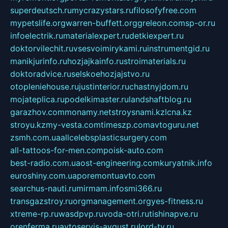
superdeutsch.ru
mycrazystars.ru
filosofyfree.com
mypetslife.org
warren-buffett.org
greleon.com
sp-or.ru
infoelectrik.ru
materialexpert.ru
detkiexpert.ru
doktorvilechit.ru
vsesvoimirykami.ru
instrumentgid.ru
manikjurinfo.ru
hozjajkainfo.ru
stroimaterials.ru
doktoradvice.ru
selskoehozjajstvo.ru
otopleniehouse.ru
justinterior.ru
chastnyjdom.ru
mojateplica.ru
podelkimaster.ru
landshaftblog.ru
garazhov.com
monamy.net
stroysnami.kz
lcna.kz
stroyu.kz
my-vesta.com
timeszp.com
avtoguru.net
zsmh.com.ua
allcelebsplasticsurgery.com
all-tattoos-for-men.com
poisk-auto.com
best-radio.com.ua
ost-engineering.com
kuryatnik.info
euroshiny.com.ua
poremontuavto.com
searchus-nauti.ru
mirmam.info
smi366.ru
transgazstroy.ru
orgmanagement.org
yes-fitness.ru
xtreme-rp.ru
wasdpvp.ru
voda-otri.ru
tishinapve.ru
orenferma.ru
avtoservis-avgust.ru
lord-tv.ru