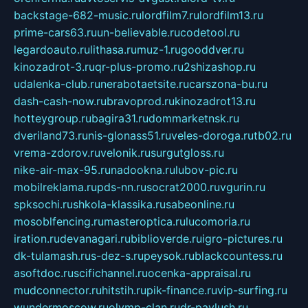
backstage-682-music.ru
lordfilm7.ru
lordfilm13.ru
prime-cars63.ru
un-believable.ru
codetool.ru
legardoauto.ru
lithasa.ru
muz-1.ru
gooddver.ru
kinozadrot-3.ru
qr-plus-promo.ru
2shizashop.ru
udalenka-club.ru
nerabotaetsite.ru
carszona-bu.ru
dash-cash-now.ru
bravoprod.ru
kinozadrot13.ru
hotteygroup.ru
bagira31.ru
dommarketnsk.ru
dveriland73.ru
nis-glonass51.ru
veles-doroga.ru
tb02.ru
vrema-zdorov.ru
velonik.ru
surgutgloss.ru
nike-air-max-95.ru
nadookna.ru
lubov-pic.ru
mobilreklama.ru
pds-nn.ru
socrat2000.ru
vgurin.ru
spksochi.ru
shkola-klassika.ru
sabeonline.ru
mosoblfencing.ru
masteroptica.ru
lucomoria.ru
iration.ru
devanagari.ru
biblioverde.ru
igro-pictures.ru
dk-tulamash.ru
s-dez-s.ru
peysok.ru
blackcountess.ru
asoftdoc.ru
scifichannel.ru
ocenka-appraisal.ru
mudconnector.ru
hitstih.ru
pik-finance.ru
vip-surfing.ru
wundermoscow.ru
olymp-clan.ru
dr-pavlush.ru