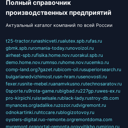
Полный справочник
производственных предприятий
Актуальный каталог компаний по всей России
t25-tractor.ru
nashicveti.ru
alutex.spb.ru
fas.ru
gbmk.spb.ru
romania-today.ru
novoizol.ru
airheat-spb.ru
fisika.home.nov.ru
orakul.spb.ru
demo.home.nov.ru
mnso.ru
home.nov.ru
cemko.ru
comp-land.org
7gazet.ru
bicom-oil.ru
superiorsearch.ru
bulgarianedvizhimost.ru
sn-hram.ru
senovosti.ru
fexer.ru
snite-mebel.ru
anamvkusno.ru
technosaratov.ru
0sporte.ru
9rota-game.ru
bigbad.ru
227gp.ru
wes-ex.ru
pro-kirpichi.ru
israelsale.ru
black-lady.ru
stroy-db.com
mynances.org
ladalike.ru
zozor.ru
dvigremont.ru
odnokartinki.ru
htccare.ru
blogizotovoy.ru
oysters-digital.ru
o-remonte.org
remontdoma.com
myremont.org
portal-remonta.org
vyitikho.ru
mirjon.ru